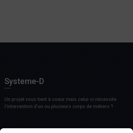
Systeme-D
Un projet vous tient à coeur mais celui-ci nécessite
l’intervention d’un ou plusieurs corps de métiers ?