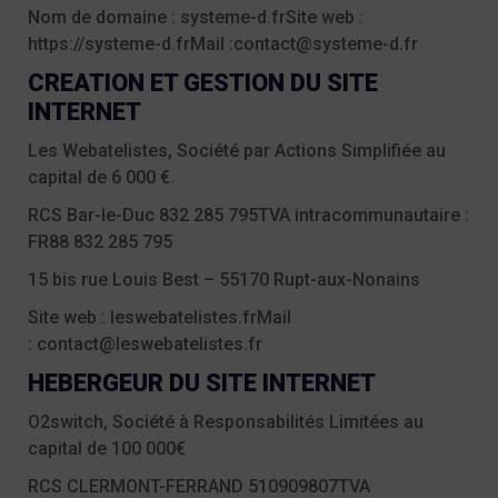
Nom de domaine : systeme-d.fr
Site web :
https://systeme-d.fr
Mail :
contact@systeme-d.fr
CREATION ET GESTION DU SITE
INTERNET
Les Webatelistes, Société par Actions Simplifiée au
capital de 6 000 €.
RCS Bar-le-Duc 832 285 795
TVA intracommunautaire :
FR88 832 285 795
15 bis rue Louis Best – 55170 Rupt-aux-Nonains
Site web :
leswebatelistes.fr
Mail
:
contact@leswebatelistes.fr
HEBERGEUR DU SITE INTERNET
O2switch, Société à Responsabilités Limitées au
capital de 100 000€
RCS CLERMONT-FERRAND 510909807
TVA