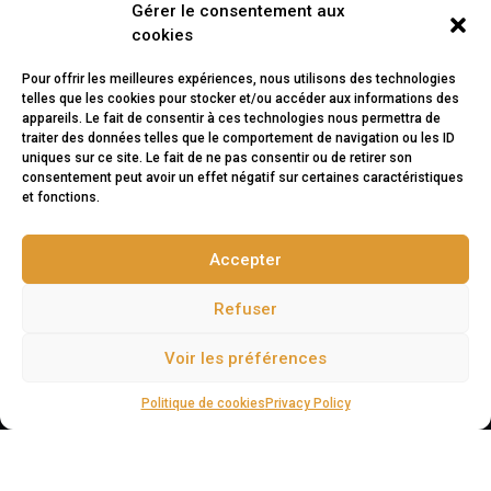
Gérer le consentement aux
En faisant appel à Systeme D, vous aurez un seul
cookies
intervenant polyvalent pour répondre à vos besoins.
Pour offrir les meilleures expériences, nous utilisons des technologies
telles que les cookies pour stocker et/ou accéder aux informations des
Contact
appareils. Le fait de consentir à ces technologies nous permettra de
traiter des données telles que le comportement de navigation ou les ID
uniques sur ce site. Le fait de ne pas consentir ou de retirer son
consentement peut avoir un effet négatif sur certaines caractéristiques
1 rue paul Cézanne
10410 Saint-Parres-aux-Tertres
et fonctions.
Accepter
Refuser
Téléphone:
06 65 16 06 32
Email:
sarl.denoblet@systeme-d.fr
Voir les préférences
Politique de cookies
Privacy Policy