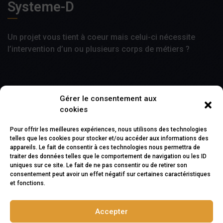
Systeme-D
Un projet vous tient à coeur mais celui-ci nécessite
l’intervention d’un ou plusieurs corps de métiers ?
Gérer le consentement aux
En faisant appel à Systeme D, vous aurez un seul
cookies
intervenant polyvalent pour répondre à vos besoins.
Pour offrir les meilleures expériences, nous utilisons des technologies
telles que les cookies pour stocker et/ou accéder aux informations des
Contact
appareils. Le fait de consentir à ces technologies nous permettra de
traiter des données telles que le comportement de navigation ou les ID
uniques sur ce site. Le fait de ne pas consentir ou de retirer son
consentement peut avoir un effet négatif sur certaines caractéristiques
1 rue paul Cézanne
10410 Saint-Parres-aux-Tertres
et fonctions.
Accepter