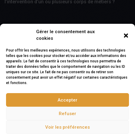
l’intervention d’un ou plusieurs corps de métiers ?
Gérer le consentement aux
En faisant appel à Systeme D, vous aurez un seul
cookies
intervenant polyvalent pour répondre à vos besoins.
Pour offrir les meilleures expériences, nous utilisons des technologies
telles que les cookies pour stocker et/ou accéder aux informations des
Contact
appareils. Le fait de consentir à ces technologies nous permettra de
traiter des données telles que le comportement de navigation ou les ID
uniques sur ce site. Le fait de ne pas consentir ou de retirer son
consentement peut avoir un effet négatif sur certaines caractéristiques
1 rue paul Cézanne
10410 Saint-Parres-aux-Tertres
et fonctions.
Accepter
Refuser
Téléphone:
06 65 16 06 32
Email:
sarl.denoblet@systeme-d.fr
Voir les préférences